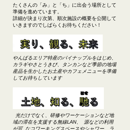
たくさんの「み」と「ち」に出会う場所として
準備を進めています。
詳細が決まり次第、順次施設の概要を公開して
いきますのでしばらくお待ちください！
やんばるエリア特産のパイナップルをはじめ、
カラギやさとうきび、タンカンなど季節の地場
産品を⽣かしたお⼟産やカフェメニューを準備
してお待ちしています
光だけでなく、研修やワーケーションなど地
域の滞在を⽀援する無線LAN、 源などの利⽤
が可 なコワーキングスペースやシャワー、ラ