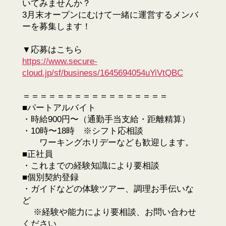
いてみませんか？
3月末オープンにむけて一緒に運営するメンバ
ーを募集します！
▼応募はこちら
https://www.secure-
cloud.jp/sf/business/1645694054uYiVtQBC
＝＝＝＝＝＝＝＝＝＝＝＝＝＝＝＝＝
■パートアルバイト
・時給900円〜（通勤手当支給・距離精算）
・10時〜18時 ※シフト応相談
ワーキングホリデーなども歓迎します。
■正社員
・これまでの経験知識により要相談
■個別契約登録
・ガイドなどの体験ツアー、調理お手伝いな
ど
※経験や能力により要相談、お問い合わせ
ください